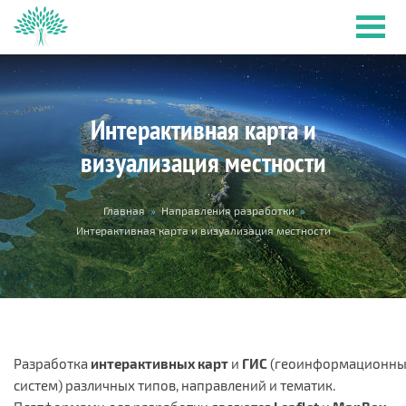
Перейти к основному содержанию
Интерактивная карта и
визуализация местности
Вы здесь
Главная
»
Направления разработки
»
Интерактивная карта и визуализация местности
Разработка
интерактивных карт
и
ГИС
(геоинформационн
систем) различных типов, направлений и тематик.