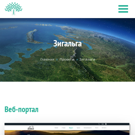
Перейти к основному содержанию
Зигальга
Вы здесь
Главная
»
Проекты
»
Зигальга
Веб-портал